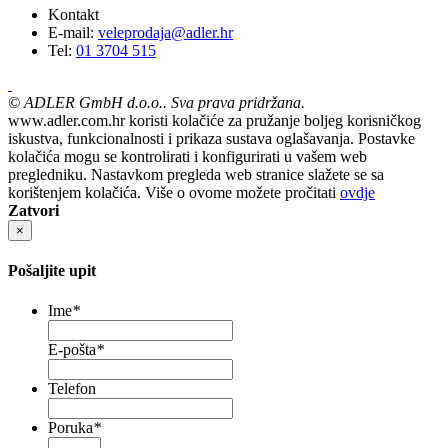
Kontakt
E-mail:
veleprodaja@adler.hr
Tel:
01 3704 515
©
ADLER GmbH d.o.o.. Sva prava pridržana.
www.adler.com.hr koristi kolačiće za pružanje boljeg korisničkog
iskustva, funkcionalnosti i prikaza sustava oglašavanja. Postavke
kolačića mogu se kontrolirati i konfigurirati u vašem web
pregledniku. Nastavkom pregleda web stranice slažete se sa
korištenjem kolačića. Više o ovome možete pročitati
ovdje
Zatvori
×
Pošaljite upit
Ime
*
E-pošta
*
Telefon
Poruka
*