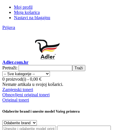
Moj profil
Moja košarica
Nastavi na blagajnu
Prijava
Adler.com.hr
Pretraži:
Traži
0 proizvod(i)
-
0,00 €
Nemate artikala u svojoj košarici.
Zamjenski toneri
Obnovljeni original toneri
Original toneri
Odaberite brand i unesite model Vašeg printera