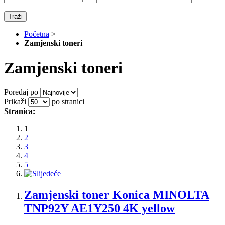
Traži
Početna
>
Zamjenski toneri
Zamjenski toneri
Poredaj po
Prikaži
po stranici
Stranica:
1
2
3
4
5
Zamjenski toner Konica MINOLTA
TNP92Y AE1Y250 4K yellow