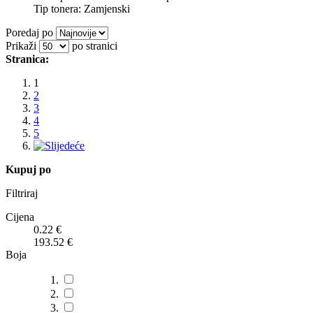
Tip tonera:
Zamjenski
Poredaj po
Prikaži
po stranici
Stranica:
1
2
3
4
5
Kupuj po
Filtriraj
Cijena
0.22
€
193.52
€
Boja