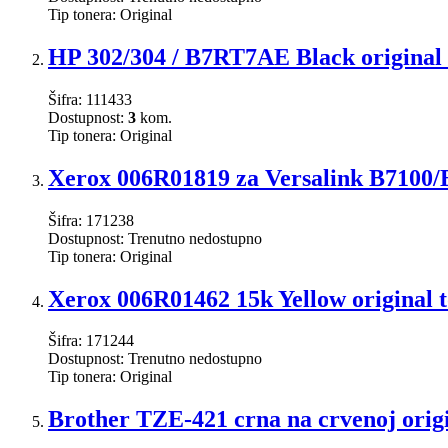
Tip tonera:
Original
HP 302/304 / B7RT7AE Black original 
Šifra:
111433
Dostupnost:
3
kom.
Tip tonera:
Original
Xerox 006R01819 za Versalink B7100/B
Šifra:
171238
Dostupnost:
Trenutno nedostupno
Tip tonera:
Original
Xerox 006R01462 15k Yellow original 
Šifra:
171244
Dostupnost:
Trenutno nedostupno
Tip tonera:
Original
Brother TZE-421 crna na crvenoj orig