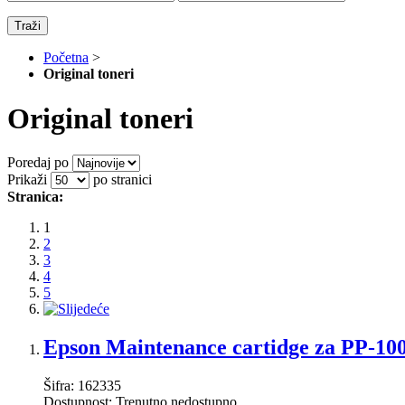
Traži
Početna
>
Original toneri
Original toneri
Poredaj po
Prikaži
po stranici
Stranica:
1
2
3
4
5
Epson Maintenance cartidge za PP-10
Šifra:
162335
Dostupnost:
Trenutno nedostupno