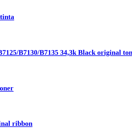
tinta
7125/B7130/B7135 34,3k Black original to
toner
inal ribbon