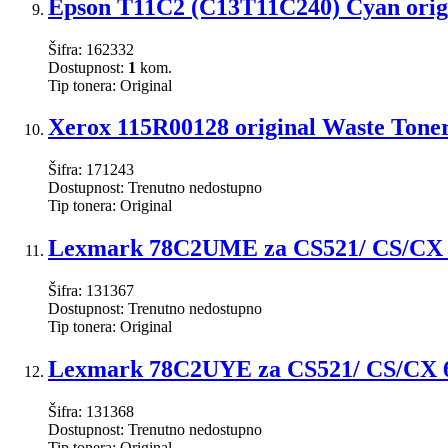
Epson T11C2 (C13T11C240) Cyan origi
Šifra:
162332
Dostupnost:
1
kom.
Tip tonera:
Original
Xerox 115R00128 original Waste Tone
Šifra:
171243
Dostupnost:
Trenutno nedostupno
Tip tonera:
Original
Lexmark 78C2UME za CS521/ CS/CX 62
Šifra:
131367
Dostupnost:
Trenutno nedostupno
Tip tonera:
Original
Lexmark 78C2UYE za CS521/ CS/CX 62x
Šifra:
131368
Dostupnost:
Trenutno nedostupno
Tip tonera:
Original