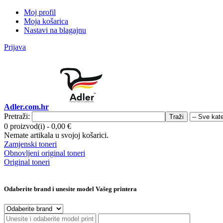
Moj profil
Moja košarica
Nastavi na blagajnu
Prijava
Adler.com.hr
Pretraži:
Traži
0 proizvod(i)
-
0,00 €
Nemate artikala u svojoj košarici.
Zamjenski toneri
Obnovljeni original toneri
Original toneri
Odaberite brand i unesite model Vašeg printera