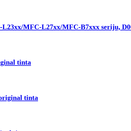
 HL-L23xx/MFC-L27xx/MFC-B7xxx seriju, 
inal tinta
iginal tinta