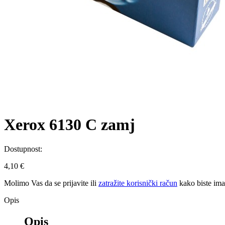
Xerox 6130 C zamj
Dostupnost:
4,10 €
Molimo Vas da se
prijavite
ili
zatražite korisnički račun
kako biste im
Opis
Opis