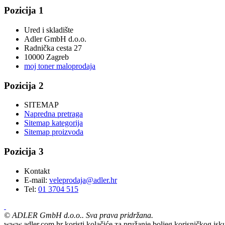
Pozicija 1
Ured i skladište
Adler GmbH d.o.o.
Radnička cesta 27
10000 Zagreb
moj toner maloprodaja
Pozicija 2
SITEMAP
Napredna pretraga
Sitemap kategorija
Sitemap proizvoda
Pozicija 3
Kontakt
E-mail:
veleprodaja@adler.hr
Tel:
01 3704 515
©
ADLER GmbH d.o.o.. Sva prava pridržana.
www.adler.com.hr koristi kolačiće za pružanje boljeg korisničkog isku