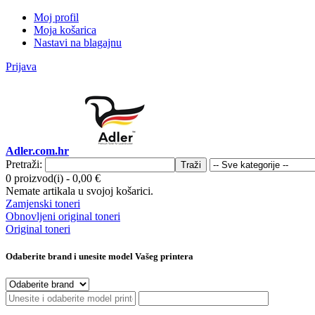
Moj profil
Moja košarica
Nastavi na blagajnu
Prijava
Adler.com.hr
Pretraži:
Traži
0 proizvod(i)
-
0,00 €
Nemate artikala u svojoj košarici.
Zamjenski toneri
Obnovljeni original toneri
Original toneri
Odaberite brand i unesite model Vašeg printera