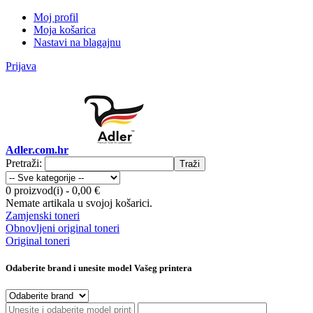
Moj profil
Moja košarica
Nastavi na blagajnu
Prijava
Adler.com.hr
Pretraži:
Traži
0 proizvod(i)
-
0,00 €
Nemate artikala u svojoj košarici.
Zamjenski toneri
Obnovljeni original toneri
Original toneri
Odaberite brand i unesite model Vašeg printera