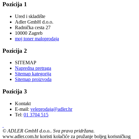
Pozicija 1
Ured i skladište
Adler GmbH d.o.o.
Radnička cesta 27
10000 Zagreb
moj toner maloprodaja
Pozicija 2
SITEMAP
Napredna pretraga
Sitemap kategorija
Sitemap proizvoda
Pozicija 3
Kontakt
E-mail:
veleprodaja@adler.hr
Tel:
01 3704 515
©
ADLER GmbH d.o.o.. Sva prava pridržana.
www.adler.com.hr koristi kolačiće za pružanje boljeg korisničkog