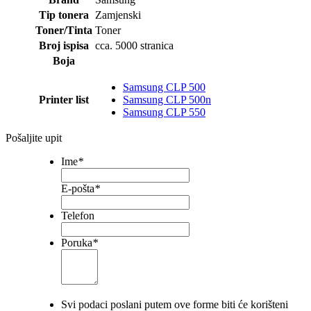
Tip tonera
Zamjenski
Toner/Tinta
Toner
Broj ispisa
cca. 5000 stranica
Boja
Samsung CLP 500
Printer list
Samsung CLP 500n
Samsung CLP 550
Pošaljite upit
Ime
*
E-pošta
*
Telefon
Poruka
*
Svi podaci poslani putem ove forme biti će korišteni