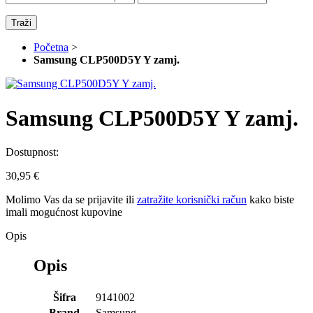
Traži
Početna
>
Samsung CLP500D5Y Y zamj.
Samsung CLP500D5Y Y zamj.
Dostupnost:
30,95 €
Molimo Vas da se
prijavite
ili
zatražite korisnički račun
kako biste
imali mogućnost kupovine
Opis
Opis
Šifra
9141002
Brand
Samsung