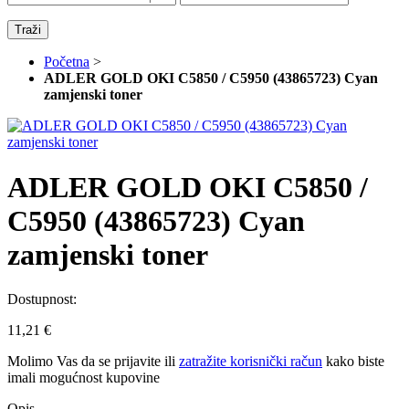
Traži
Početna
>
ADLER GOLD OKI C5850 / C5950 (43865723) Cyan
zamjenski toner
ADLER GOLD OKI C5850 /
C5950 (43865723) Cyan
zamjenski toner
Dostupnost:
11,21 €
Molimo Vas da se
prijavite
ili
zatražite korisnički račun
kako biste
imali mogućnost kupovine
Opis