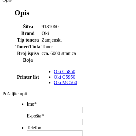
Opis
Šifra
9181060
Brand
Oki
Tip tonera
Zamjenski
Toner/Tinta
Toner
Broj ispisa
cca. 6000 stranica
Boja
Oki C5850
Printer list
Oki C5950
Oki MC560
Pošaljite upit
Ime
*
E-pošta
*
Telefon