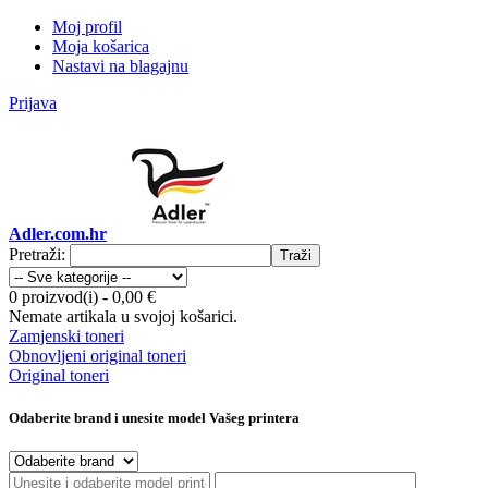
Moj profil
Moja košarica
Nastavi na blagajnu
Prijava
Adler.com.hr
Pretraži:
Traži
0 proizvod(i)
-
0,00 €
Nemate artikala u svojoj košarici.
Zamjenski toneri
Obnovljeni original toneri
Original toneri
Odaberite brand i unesite model Vašeg printera