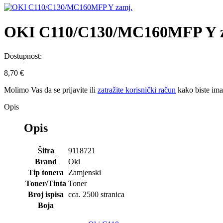
OKI C110/C130/MC160MFP Y 
Dostupnost:
8,70 €
Molimo Vas da se
prijavite
ili
zatražite korisnički račun
kako biste im
Opis
Opis
Šifra
9118721
Brand
Oki
Tip tonera
Zamjenski
Toner/Tinta
Toner
Broj ispisa
cca. 2500 stranica
Boja