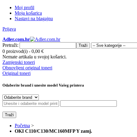
Moj profil
Moja košarica
Nastavi na blagajnu
Prijava
Adler.com.hr
Pretraži:
Traži
0 proizvod(i)
-
0,00 €
Nemate artikala u svojoj košarici.
Zamjenski toneri
Obnovljeni original toneri
Original toneri
Odaberite brand i unesite model Vašeg printera
Traži
Početna
>
OKI C110/C130/MC160MFP Y zamj.