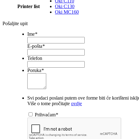
Oki C110
Printer list
Oki C130
Oki MC160
Pošaljite upit
Ime
*
E-pošta
*
Telefon
Poruka
*
Svi podaci poslani putem ove forme biti će korišteni iskl
Više o tome pročitajte
ovdje
Prihvaćam
*