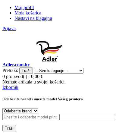
Moj profil
Moja košarica
Nastavi na blagajnu
Prijava
Adler.com.hr
Pretraži:
Traži
0 proizvod(i)
-
0,00 €
Nemate artikala u svojoj košarici.
Izbornik
Odaberite brand i unesite model Vašeg printera
Traži