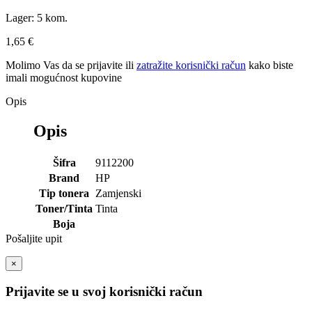
Lager:
5 kom.
1,65 €
Molimo Vas da se
prijavite
ili
zatražite korisnički račun
kako biste
imali mogućnost kupovine
Opis
Opis
Šifra
9112200
Brand
HP
Tip tonera
Zamjenski
Toner/Tinta
Tinta
Boja
Pošaljite upit
×
Prijavite se u svoj korisnički račun