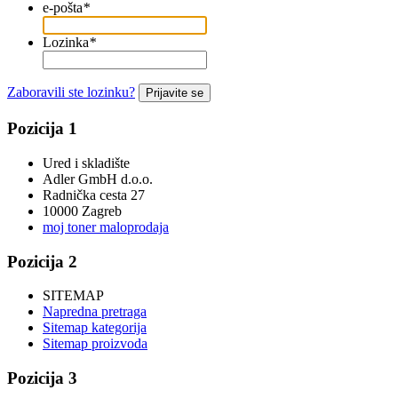
e-pošta
*
Lozinka
*
Zaboravili ste lozinku?
Prijavite se
Pozicija 1
Ured i skladište
Adler GmbH d.o.o.
Radnička cesta 27
10000 Zagreb
moj toner maloprodaja
Pozicija 2
SITEMAP
Napredna pretraga
Sitemap kategorija
Sitemap proizvoda
Pozicija 3