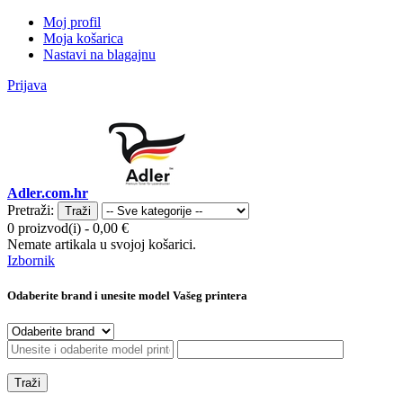
Moj profil
Moja košarica
Nastavi na blagajnu
Prijava
Adler.com.hr
Pretraži:
Traži
0 proizvod(i)
-
0,00 €
Nemate artikala u svojoj košarici.
Izbornik
Odaberite brand i unesite model Vašeg printera
Traži