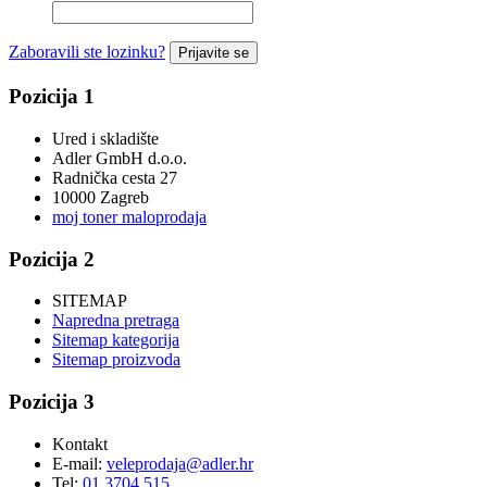
Zaboravili ste lozinku?
Prijavite se
Pozicija 1
Ured i skladište
Adler GmbH d.o.o.
Radnička cesta 27
10000 Zagreb
moj toner maloprodaja
Pozicija 2
SITEMAP
Napredna pretraga
Sitemap kategorija
Sitemap proizvoda
Pozicija 3
Kontakt
E-mail:
veleprodaja@adler.hr
Tel:
01 3704 515