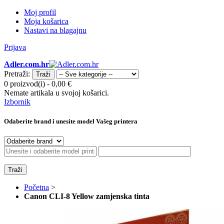
Moj profil
Moja košarica
Nastavi na blagajnu
Prijava
Adler.com.hr
Pretraži:
Traži
0 proizvod(i)
-
0,00 €
Nemate artikala u svojoj košarici.
Izbornik
Odaberite brand i unesite model Vašeg printera
Traži
Početna
>
Canon CLI-8 Yellow zamjenska tinta