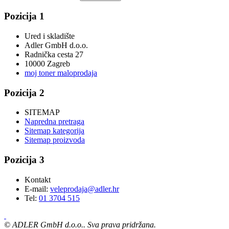
Pozicija 1
Ured i skladište
Adler GmbH d.o.o.
Radnička cesta 27
10000 Zagreb
moj toner maloprodaja
Pozicija 2
SITEMAP
Napredna pretraga
Sitemap kategorija
Sitemap proizvoda
Pozicija 3
Kontakt
E-mail:
veleprodaja@adler.hr
Tel:
01 3704 515
©
ADLER GmbH d.o.o.. Sva prava pridržana.