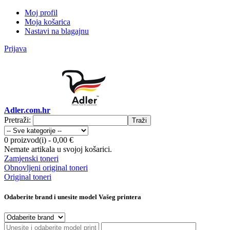
Moj profil
Moja košarica
Nastavi na blagajnu
Prijava
Adler.com.hr
Pretraži:
Traži
0 proizvod(i)
-
0,00 €
Nemate artikala u svojoj košarici.
Zamjenski toneri
Obnovljeni original toneri
Original toneri
Odaberite brand i unesite model Vašeg printera