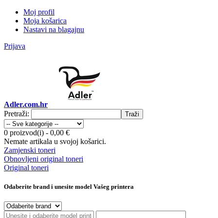
Moj profil
Moja košarica
Nastavi na blagajnu
Prijava
Adler.com.hr
Pretraži:
Traži
0 proizvod(i)
-
0,00 €
Nemate artikala u svojoj košarici.
Zamjenski toneri
Obnovljeni original toneri
Original toneri
Odaberite brand i unesite model Vašeg printera