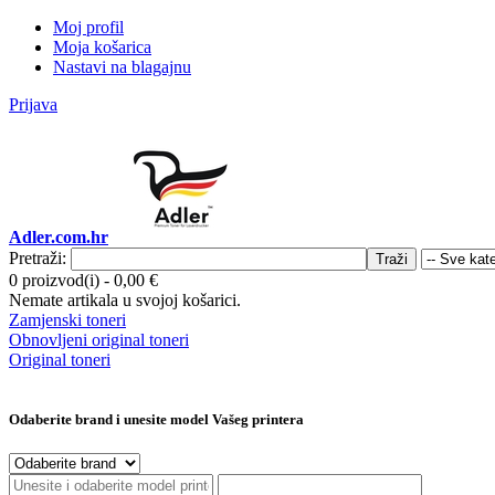
Moj profil
Moja košarica
Nastavi na blagajnu
Prijava
Adler.com.hr
Pretraži:
Traži
0 proizvod(i)
-
0,00 €
Nemate artikala u svojoj košarici.
Zamjenski toneri
Obnovljeni original toneri
Original toneri
Odaberite brand i unesite model Vašeg printera