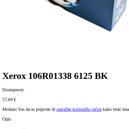
Xerox 106R01338 6125 BK
Dostupnost:
57,69 €
Molimo Vas da se
prijavite
ili
zatražite korisnički račun
kako biste im
Opis