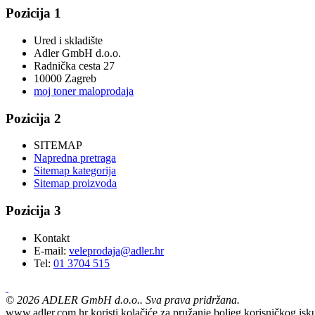
Pozicija 1
Ured i skladište
Adler GmbH d.o.o.
Radnička cesta 27
10000 Zagreb
moj toner maloprodaja
Pozicija 2
SITEMAP
Napredna pretraga
Sitemap kategorija
Sitemap proizvoda
Pozicija 3
Kontakt
E-mail:
veleprodaja@adler.hr
Tel:
01 3704 515
©
2026
ADLER GmbH d.o.o.. Sva prava pridržana.
www.adler.com.hr koristi kolačiće za pružanje boljeg korisničkog isku