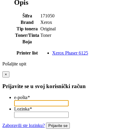
Opis
Šifra
171050
Brand
Xerox
Tip tonera
Original
Toner/Tinta
Toner
Boja
Printer list
Xerox Phaser 6125
Pošaljite upit
×
Prijavite se u svoj korisnički račun
e-pošta
*
Lozinka
*
Zaboravili ste lozinku?
Prijavite se