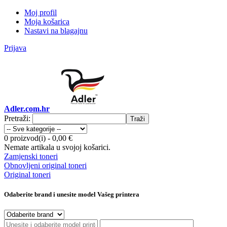
Moj profil
Moja košarica
Nastavi na blagajnu
Prijava
Adler.com.hr
Pretraži:
Traži
0 proizvod(i)
-
0,00 €
Nemate artikala u svojoj košarici.
Zamjenski toneri
Obnovljeni original toneri
Original toneri
Odaberite brand i unesite model Vašeg printera