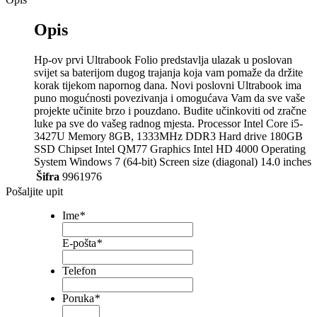
Opis
Hp-ov prvi Ultrabook Folio predstavlja ulazak u poslovan
svijet sa baterijom dugog trajanja koja vam pomaže da držite
korak tijekom napornog dana. Novi poslovni Ultrabook ima
puno mogućnosti povezivanja i omogućava Vam da sve vaše
projekte učinite brzo i pouzdano. Budite učinkoviti od zračne
luke pa sve do vašeg radnog mjesta. Processor Intel Core i5-
3427U Memory 8GB, 1333MHz DDR3 Hard drive 180GB
SSD Chipset Intel QM77 Graphics Intel HD 4000 Operating
System Windows 7 (64-bit) Screen size (diagonal) 14.0 inches
Šifra
9961976
Pošaljite upit
Ime
*
E-pošta
*
Telefon
Poruka
*