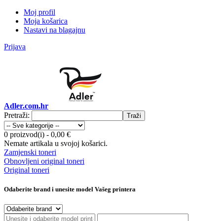
Moj profil
Moja košarica
Nastavi na blagajnu
Prijava
Adler.com.hr
Pretraži:
Traži
0 proizvod(i)
-
0,00 €
Nemate artikala u svojoj košarici.
Zamjenski toneri
Obnovljeni original toneri
Original toneri
Odaberite brand i unesite model Vašeg printera