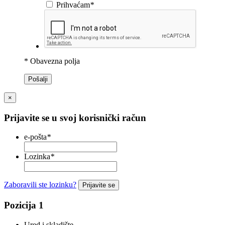
Prihvaćam
*
* Obavezna polja
Pošalji
×
Prijavite se u svoj korisnički račun
e-pošta
*
Lozinka
*
Zaboravili ste lozinku?
Prijavite se
Pozicija 1
Ured i skladište