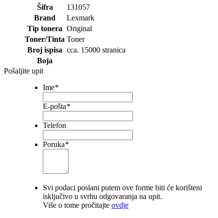
Šifra
131057
Brand
Lexmark
Tip tonera
Original
Toner/Tinta
Toner
Broj ispisa
cca. 15000 stranica
Boja
Pošaljite upit
Ime
*
E-pošta
*
Telefon
Poruka
*
Svi podaci poslani putem ove forme biti će korišteni
isključivo u svrhu odgovaranja na upit.
Više o tome pročitajte
ovdje