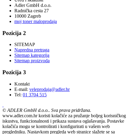
Adler GmbH d.o.o.
Radnička cesta 27
10000 Zagreb
moj toner maloprodaja
Pozicija 2
SITEMAP
Napredna pretraga
Sitemap kategorija
Sitemap proizvoda
Pozicija 3
Kontakt
E-mail:
veleprodaja@adler.hr
Tel:
01 3704 515
©
ADLER GmbH d.o.o.. Sva prava pridržana.
www.adler.com.hr koristi kolačiće za pružanje boljeg korisničkog
iskustva, funkcionalnosti i prikaza sustava oglašavanja. Postavke
kolačića mogu se kontrolirati i konfigurirati u vašem web
pregledniku. Nastavkom pregleda web stranice slažete se sa