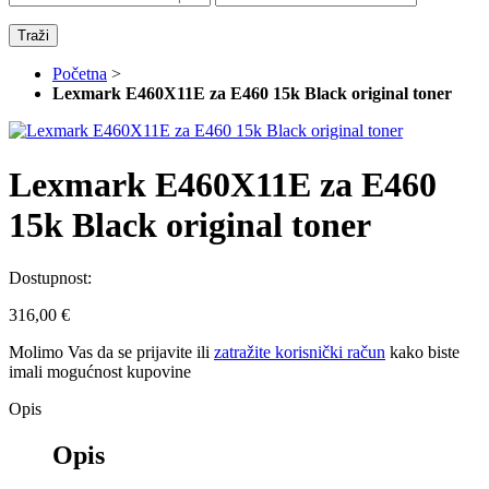
Traži
Početna
>
Lexmark E460X11E za E460 15k Black original toner
Lexmark E460X11E za E460
15k Black original toner
Dostupnost:
316,00 €
Molimo Vas da se
prijavite
ili
zatražite korisnički račun
kako biste
imali mogućnost kupovine
Opis
Opis