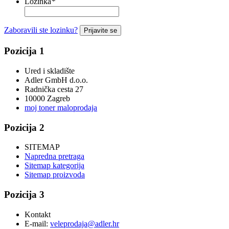
Lozinka
*
Zaboravili ste lozinku?
Prijavite se
Pozicija 1
Ured i skladište
Adler GmbH d.o.o.
Radnička cesta 27
10000 Zagreb
moj toner maloprodaja
Pozicija 2
SITEMAP
Napredna pretraga
Sitemap kategorija
Sitemap proizvoda
Pozicija 3
Kontakt
E-mail:
veleprodaja@adler.hr