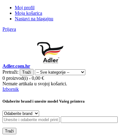
Moj profil
Moja košarica
Nastavi na blagajnu
Prijava
Adler.com.hr
Pretraži:
Traži
0 proizvod(i)
-
0,00 €
Nemate artikala u svojoj košarici.
Izbornik
Odaberite brand i unesite model Vašeg printera
Traži