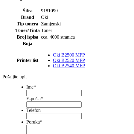
Šifra
9181090
Brand
Oki
Tip tonera
Zamjenski
Toner/Tinta
Toner
Broj ispisa
cca. 4000 stranica
Boja
Oki B2500 MFP
Printer list
Oki B2520 MFP
Oki B2540 MFP
Pošaljite upit
Ime
*
E-pošta
*
Telefon
Poruka
*