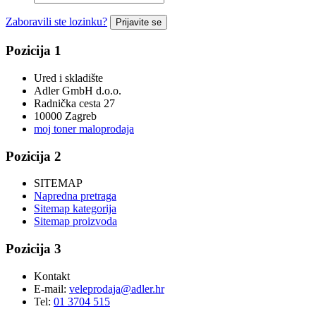
Zaboravili ste lozinku?
Prijavite se
Pozicija 1
Ured i skladište
Adler GmbH d.o.o.
Radnička cesta 27
10000 Zagreb
moj toner maloprodaja
Pozicija 2
SITEMAP
Napredna pretraga
Sitemap kategorija
Sitemap proizvoda
Pozicija 3
Kontakt
E-mail:
veleprodaja@adler.hr
Tel:
01 3704 515