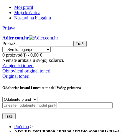
Moj profil
Moja košarica
Nastavi na blagajnu
Prijava
Adler.com.hr
Pretraži:
Traži
0 proizvod(i)
-
0,00 €
Nemate artikala u svojoj košarici.
Zamjenski toneri
Obnovljeni original toneri
Original toneri
Odaberite brand i unesite model Vašeg printera
Traži
Početna
>
ADLER OKI B2500 / B2520 / B2540 (9004391) Black