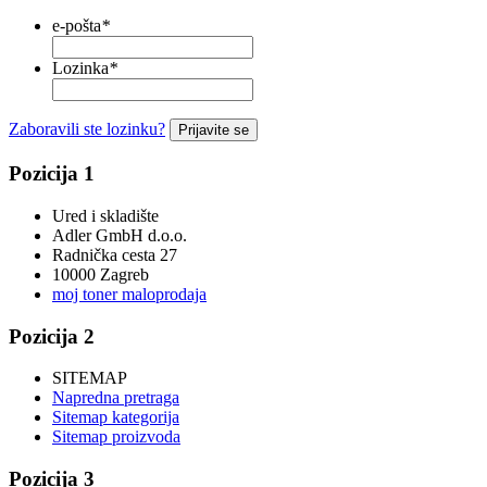
e-pošta
*
Lozinka
*
Zaboravili ste lozinku?
Prijavite se
Pozicija 1
Ured i skladište
Adler GmbH d.o.o.
Radnička cesta 27
10000 Zagreb
moj toner maloprodaja
Pozicija 2
SITEMAP
Napredna pretraga
Sitemap kategorija
Sitemap proizvoda
Pozicija 3