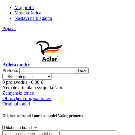
Moj profil
Moja košarica
Nastavi na blagajnu
Prijava
Adler.com.hr
Pretraži:
Traži
0 proizvod(i)
-
0,00 €
Nemate artikala u svojoj košarici.
Zamjenski toneri
Obnovljeni original toneri
Original toneri
Odaberite brand i unesite model Vašeg printera