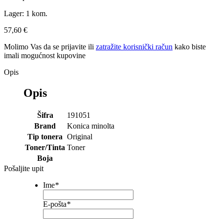
Lager:
1 kom.
57,60 €
Molimo Vas da se
prijavite
ili
zatražite korisnički račun
kako biste
imali mogućnost kupovine
Opis
Opis
Šifra
191051
Brand
Konica minolta
Tip tonera
Original
Toner/Tinta
Toner
Boja
Pošaljite upit
Ime
*
E-pošta
*