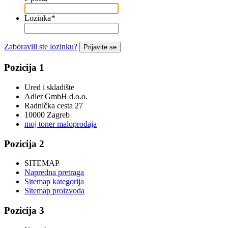
Lozinka
*
Zaboravili ste lozinku?
Prijavite se
Pozicija 1
Ured i skladište
Adler GmbH d.o.o.
Radnička cesta 27
10000 Zagreb
moj toner maloprodaja
Pozicija 2
SITEMAP
Napredna pretraga
Sitemap kategorija
Sitemap proizvoda
Pozicija 3