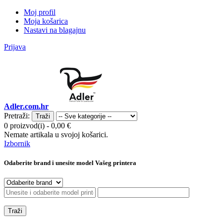
Moj profil
Moja košarica
Nastavi na blagajnu
Prijava
Adler.com.hr
Pretraži:
Traži
0 proizvod(i)
-
0,00 €
Nemate artikala u svojoj košarici.
Izbornik
Odaberite brand i unesite model Vašeg printera
Traži