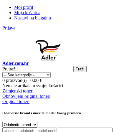
Moj profil
Moja košarica
Nastavi na blagajnu
Prijava
Adler.com.hr
Pretraži:
Traži
0 proizvod(i)
-
0,00 €
Nemate artikala u svojoj košarici.
Zamjenski toneri
Obnovljeni original toneri
Original toneri
Odaberite brand i unesite model Vašeg printera