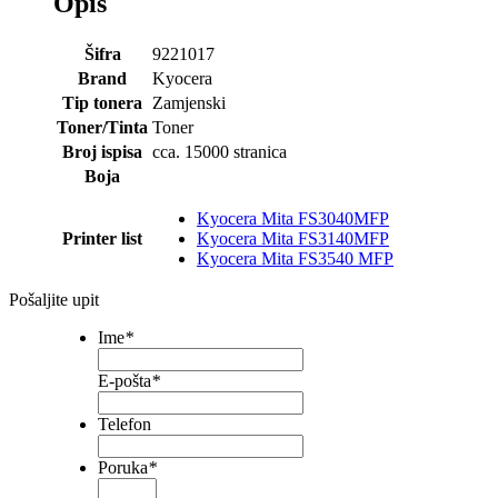
Opis
Šifra
9221017
Brand
Kyocera
Tip tonera
Zamjenski
Toner/Tinta
Toner
Broj ispisa
cca. 15000 stranica
Boja
Kyocera Mita FS3040MFP
Printer list
Kyocera Mita FS3140MFP
Kyocera Mita FS3540 MFP
Pošaljite upit
Ime
*
E-pošta
*
Telefon
Poruka
*