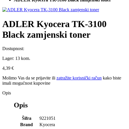
ADLER Kyocera TK-3100
Black zamjenski toner
Dostupnost:
Lager:
13 kom.
4,39 €
Molimo Vas da se
prijavite
ili
zatražite korisnički račun
kako biste
imali mogućnost kupovine
Opis
Opis
Šifra
9221051
Brand
Kyocera