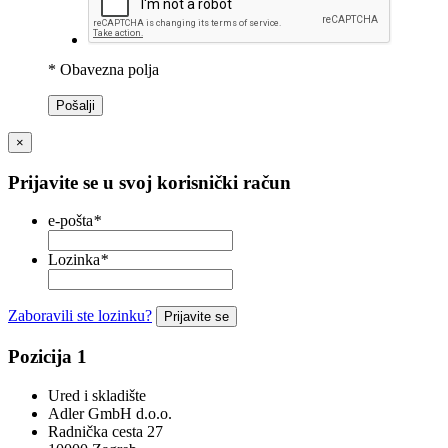
* Obavezna polja
Pošalji
×
Prijavite se u svoj korisnički račun
e-pošta
*
Lozinka
*
Zaboravili ste lozinku?
Prijavite se
Pozicija 1
Ured i skladište
Adler GmbH d.o.o.
Radnička cesta 27