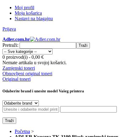
Moj profil
Moja košarica
Nastavi na blagajnu
Prijava
Adler.com.hr
Pretraži:
Traži
0 proizvod(i)
-
0,00 €
Nemate artikala u svojoj košarici.
Zamjenski toneri
Obnovljeni original toneri
Original toneri
Odaberite brand i unesite model Vašeg printera
Traži
Početna
>
ADLER Kyocera TK-3100 Black zamjenski toner