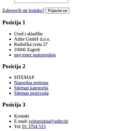
Zaboravili ste lozinku?
Prijavite se
Pozicija 1
Ured i skladište
Adler GmbH d.o.o.
Radnička cesta 27
10000 Zagreb
moj toner maloprodaja
Pozicija 2
SITEMAP
Napredna pretraga
Sitemap kategorija
Sitemap proizvoda
Pozicija 3
Kontakt
E-mail:
veleprodaja@adler.hr
Tel:
01 3704 515