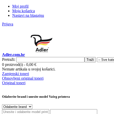
Moj profil
Moja košarica
Nastavi na blagajnu
Prijava
Adler.com.hr
Pretraži:
Traži
0 proizvod(i)
-
0,00 €
Nemate artikala u svojoj košarici.
Zamjenski toneri
Obnovljeni original toneri
Original toneri
Odaberite brand i unesite model Vašeg printera