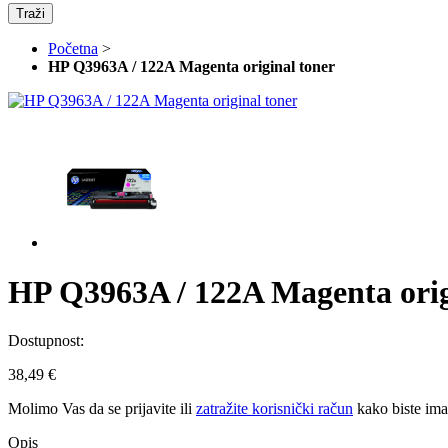
Traži
Početna
>
HP Q3963A / 122A Magenta original toner
HP Q3963A / 122A Magenta orig
Dostupnost:
38,49 €
Molimo Vas da se
prijavite
ili
zatražite korisnički račun
kako biste im
Opis