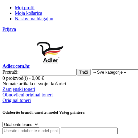
Moj profil
Moja košarica
Nastavi na blagajnu
Prijava
Adler.com.hr
Pretraži:
Traži
0 proizvod(i)
-
0,00 €
Nemate artikala u svojoj košarici.
Zamjenski toneri
Obnovljeni original toneri
Original toneri
Odaberite brand i unesite model Vašeg printera