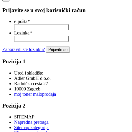
Prijavite se u svoj korisnički račun
e-pošta
*
Lozinka
*
Zaboravili ste lozinku?
Prijavite se
Pozicija 1
Ured i skladište
Adler GmbH d.o.o.
Radnička cesta 27
10000 Zagreb
moj toner maloprodaja
Pozicija 2
SITEMAP
Napredna pretraga
Sitemap kategorija