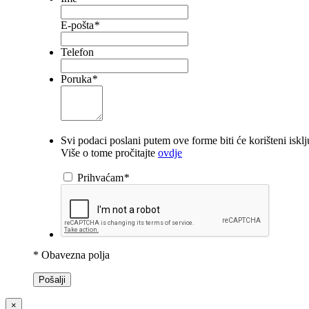
E-pošta
*
Telefon
Poruka
*
Svi podaci poslani putem ove forme biti će korišteni iskl
Više o tome pročitajte
ovdje
Prihvaćam
*
* Obavezna polja
Pošalji
×