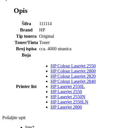
Opis
Šifra
111114
Brand
HP
Tip tonera
Original
Toner/Tinta
Toner
Broj ispisa
cca. 4000 stranica
Boja
HP Colour Laserjet 2550
HP Colour Laserjet 2800
HP Colour Laserjet 2820
HP Colour Laserjet 2840
Printer list
HP Laserjet 2550L
HP Laserjet 2550
HP Laserjet 2550N
HP Laserjet 2550LN
HP Laserjet 2800
Pošaljite upit
Ime
*