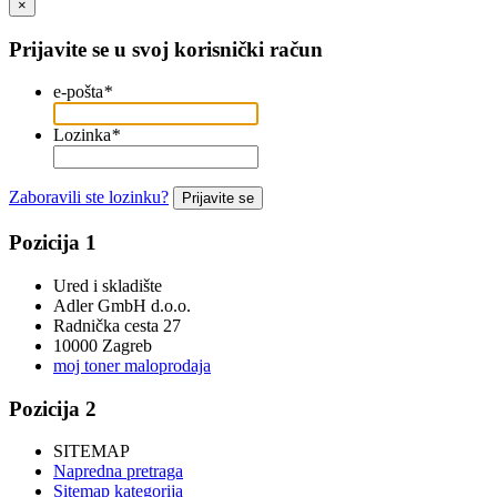
×
Prijavite se u svoj korisnički račun
e-pošta
*
Lozinka
*
Zaboravili ste lozinku?
Prijavite se
Pozicija 1
Ured i skladište
Adler GmbH d.o.o.
Radnička cesta 27
10000 Zagreb
moj toner maloprodaja
Pozicija 2
SITEMAP
Napredna pretraga
Sitemap kategorija