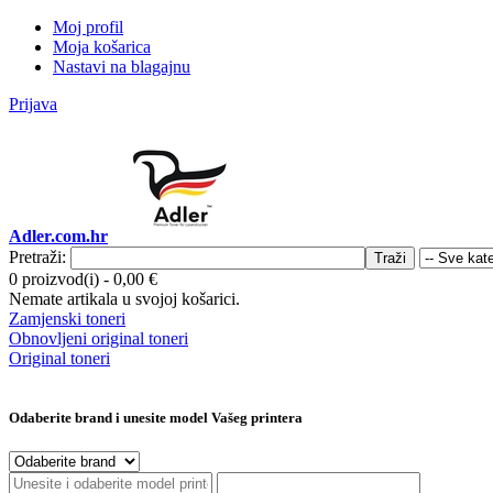
Moj profil
Moja košarica
Nastavi na blagajnu
Prijava
Adler.com.hr
Pretraži:
Traži
0 proizvod(i)
-
0,00 €
Nemate artikala u svojoj košarici.
Zamjenski toneri
Obnovljeni original toneri
Original toneri
Odaberite brand i unesite model Vašeg printera