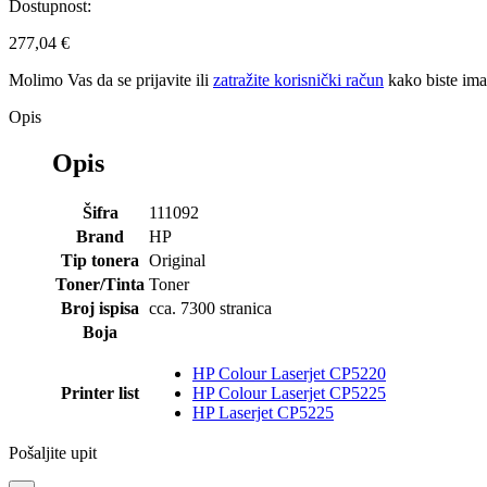
Dostupnost:
277,04 €
Molimo Vas da se
prijavite
ili
zatražite korisnički račun
kako biste im
Opis
Opis
Šifra
111092
Brand
HP
Tip tonera
Original
Toner/Tinta
Toner
Broj ispisa
cca. 7300 stranica
Boja
HP Colour Laserjet CP5220
Printer list
HP Colour Laserjet CP5225
HP Laserjet CP5225
Pošaljite upit