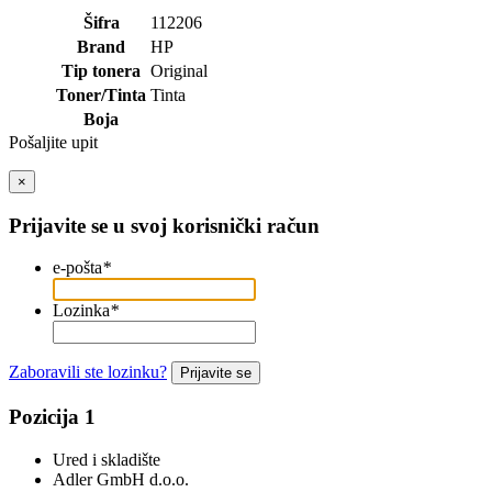
Šifra
112206
Brand
HP
Tip tonera
Original
Toner/Tinta
Tinta
Boja
Pošaljite upit
×
Prijavite se u svoj korisnički račun
e-pošta
*
Lozinka
*
Zaboravili ste lozinku?
Prijavite se
Pozicija 1
Ured i skladište
Adler GmbH d.o.o.