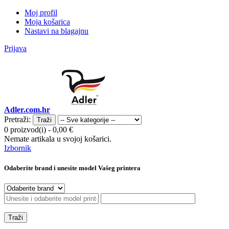
Moj profil
Moja košarica
Nastavi na blagajnu
Prijava
Adler.com.hr
Pretraži:
Traži
0 proizvod(i)
-
0,00 €
Nemate artikala u svojoj košarici.
Izbornik
Odaberite brand i unesite model Vašeg printera
Traži