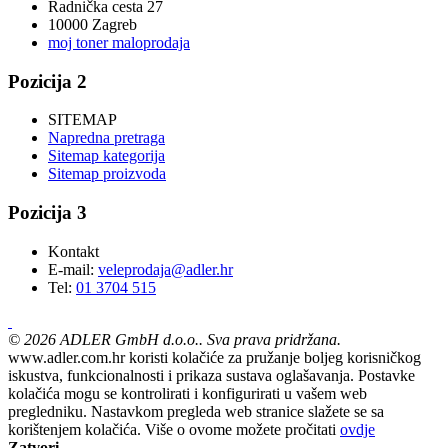
Radnička cesta 27
10000 Zagreb
moj toner maloprodaja
Pozicija 2
SITEMAP
Napredna pretraga
Sitemap kategorija
Sitemap proizvoda
Pozicija 3
Kontakt
E-mail:
veleprodaja@adler.hr
Tel:
01 3704 515
©
2026
ADLER GmbH d.o.o.. Sva prava pridržana.
www.adler.com.hr koristi kolačiće za pružanje boljeg korisničkog
iskustva, funkcionalnosti i prikaza sustava oglašavanja. Postavke
kolačića mogu se kontrolirati i konfigurirati u vašem web
pregledniku. Nastavkom pregleda web stranice slažete se sa
korištenjem kolačića. Više o ovome možete pročitati
ovdje
Zatvori