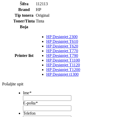
Šifra
112113
Brand
HP
Tip tonera
Original
Toner/Tinta
Tinta
Boja
HP Designjet 2300
HP Designjet T610
HP Designjet T620
HP Designjet T770
Printer list
HP Designjet T790
HP Designjet T1100
HP Designjet T1120
HP Designjet T1200
HP Designjet t1300
Pošaljite upit
Ime
*
E-pošta
*
Telefon