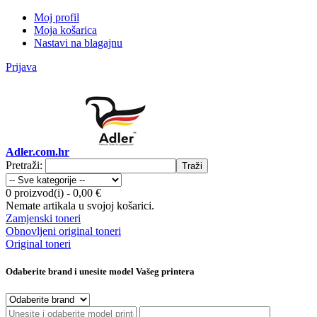
Moj profil
Moja košarica
Nastavi na blagajnu
Prijava
Adler.com.hr
Pretraži:
Traži
0 proizvod(i)
-
0,00 €
Nemate artikala u svojoj košarici.
Zamjenski toneri
Obnovljeni original toneri
Original toneri
Odaberite brand i unesite model Vašeg printera