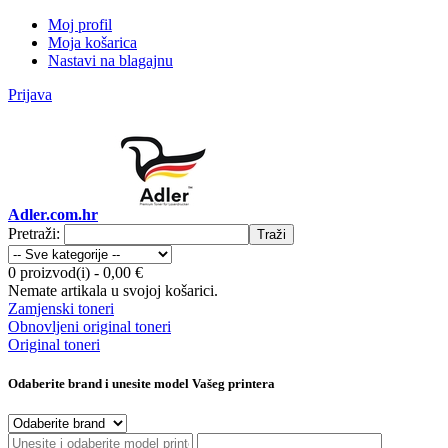
Moj profil
Moja košarica
Nastavi na blagajnu
Prijava
Adler.com.hr
Pretraži:
Traži
0 proizvod(i)
-
0,00 €
Nemate artikala u svojoj košarici.
Zamjenski toneri
Obnovljeni original toneri
Original toneri
Odaberite brand i unesite model Vašeg printera