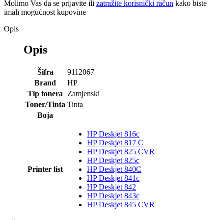
Molimo Vas da se
prijavite
ili
zatražite korisnički račun
kako biste
imali mogućnost kupovine
Opis
Opis
Šifra
9112067
Brand
HP
Tip tonera
Zamjenski
Toner/Tinta
Tinta
Boja
HP Deskjet 816c
HP Deskjet 817 C
HP Deskjet 825 CVR
HP Deskjet 825c
Printer list
HP Deskjet 840C
HP Deskjet 841c
HP Deskjet 842
HP Deskjet 843c
HP Deskjet 845 CVR