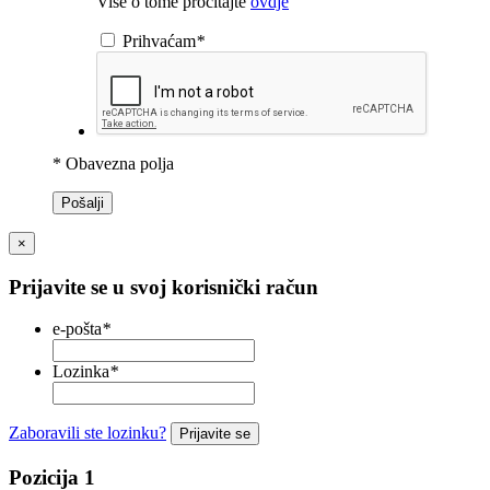
Više o tome pročitajte
ovdje
Prihvaćam
*
* Obavezna polja
Pošalji
×
Prijavite se u svoj korisnički račun
e-pošta
*
Lozinka
*
Zaboravili ste lozinku?
Prijavite se
Pozicija 1