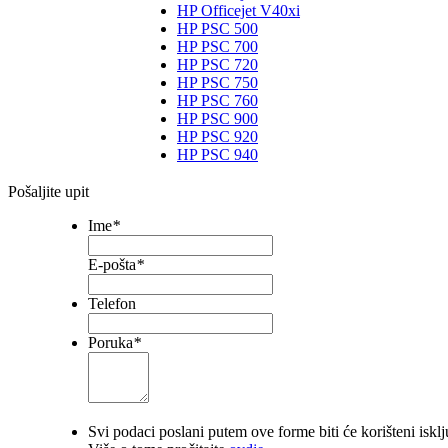
HP Officejet V40xi
HP PSC 500
HP PSC 700
HP PSC 720
HP PSC 750
HP PSC 760
HP PSC 900
HP PSC 920
HP PSC 940
Pošaljite upit
Ime
*
E-pošta
*
Telefon
Poruka
*
Svi podaci poslani putem ove forme biti će korišteni iskl