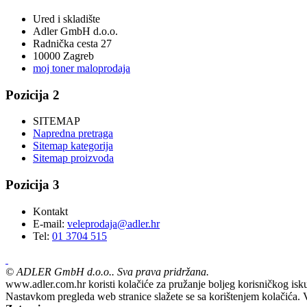
Ured i skladište
Adler GmbH d.o.o.
Radnička cesta 27
10000 Zagreb
moj toner maloprodaja
Pozicija 2
SITEMAP
Napredna pretraga
Sitemap kategorija
Sitemap proizvoda
Pozicija 3
Kontakt
E-mail:
veleprodaja@adler.hr
Tel:
01 3704 515
©
ADLER GmbH d.o.o.. Sva prava pridržana.
www.adler.com.hr koristi kolačiće za pružanje boljeg korisničkog isku
Nastavkom pregleda web stranice slažete se sa korištenjem kolačića.