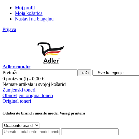
Moj profil
Moja košarica
Nastavi na blagajnu
Prijava
Adler.com.hr
Pretraži:
Traži
0 proizvod(i)
-
0,00 €
Nemate artikala u svojoj košarici.
Zamjenski toneri
Obnovljeni original toneri
Original toneri
Odaberite brand i unesite model Vašeg printera