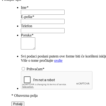
Ime
*
E-pošta
*
Telefon
Poruka
*
Svi podaci poslani putem ove forme biti će korišteni iskl
Više o tome pročitajte
ovdje
Prihvaćam
*
* Obavezna polja
Pošalji