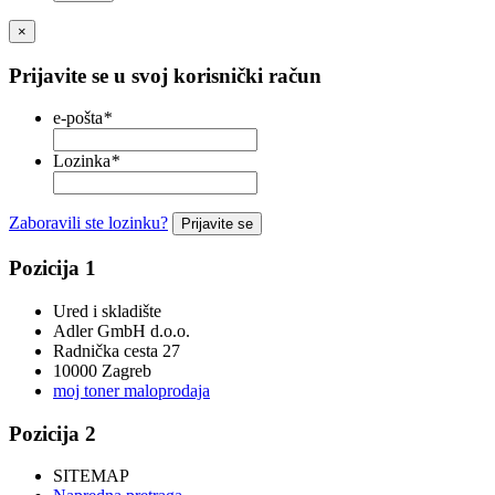
×
Prijavite se u svoj korisnički račun
e-pošta
*
Lozinka
*
Zaboravili ste lozinku?
Prijavite se
Pozicija 1
Ured i skladište
Adler GmbH d.o.o.
Radnička cesta 27
10000 Zagreb
moj toner maloprodaja
Pozicija 2
SITEMAP