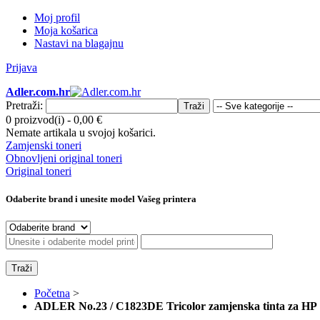
Moj profil
Moja košarica
Nastavi na blagajnu
Prijava
Adler.com.hr
Pretraži:
Traži
0 proizvod(i)
-
0,00 €
Nemate artikala u svojoj košarici.
Zamjenski toneri
Obnovljeni original toneri
Original toneri
Odaberite brand i unesite model Vašeg printera
Traži
Početna
>
ADLER No.23 / C1823DE Tricolor zamjenska tinta za HP