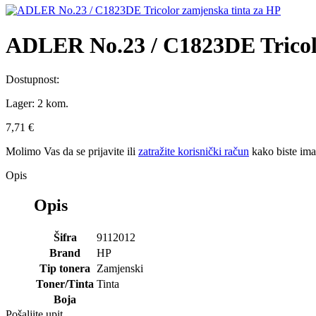
ADLER No.23 / C1823DE Tricol
Dostupnost:
Lager:
2 kom.
7,71 €
Molimo Vas da se
prijavite
ili
zatražite korisnički račun
kako biste im
Opis
Opis
Šifra
9112012
Brand
HP
Tip tonera
Zamjenski
Toner/Tinta
Tinta
Boja
Pošaljite upit