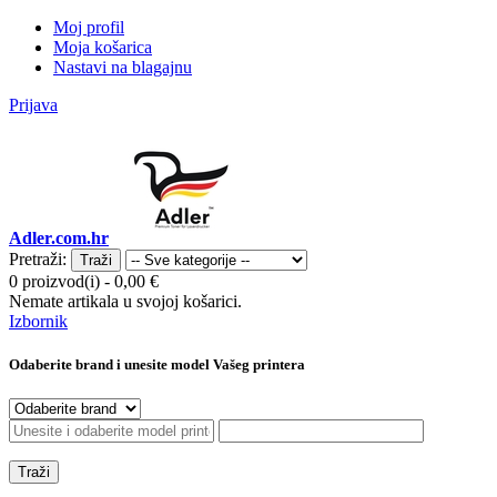
Moj profil
Moja košarica
Nastavi na blagajnu
Prijava
Adler.com.hr
Pretraži:
Traži
0 proizvod(i)
-
0,00 €
Nemate artikala u svojoj košarici.
Izbornik
Odaberite brand i unesite model Vašeg printera
Traži