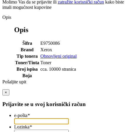
Molimo Vas da se
prijavite
ili
zatražite korisnički račun
kako biste
imali mogućnost kupovine
Opis
Opis
Šifra
E9750086
Brand
Xerox
Tip tonera
Obnovljeni original
Toner/Tinta
Toner
Broj ispisa
cca. 10000 stranica
Boja
Pošaljite upit
×
Prijavite se u svoj korisnički račun
e-pošta
*
Lozinka
*