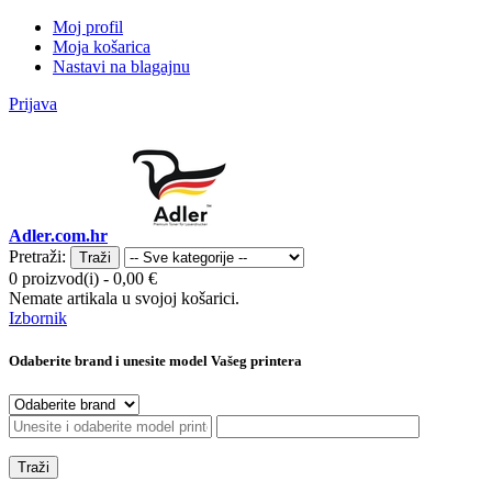
Moj profil
Moja košarica
Nastavi na blagajnu
Prijava
Adler.com.hr
Pretraži:
Traži
0 proizvod(i)
-
0,00 €
Nemate artikala u svojoj košarici.
Izbornik
Odaberite brand i unesite model Vašeg printera
Traži