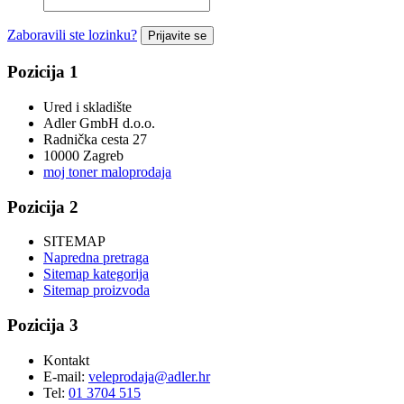
Zaboravili ste lozinku?
Prijavite se
Pozicija 1
Ured i skladište
Adler GmbH d.o.o.
Radnička cesta 27
10000 Zagreb
moj toner maloprodaja
Pozicija 2
SITEMAP
Napredna pretraga
Sitemap kategorija
Sitemap proizvoda
Pozicija 3
Kontakt
E-mail:
veleprodaja@adler.hr
Tel:
01 3704 515