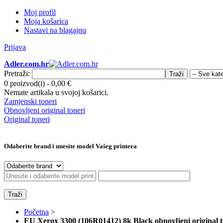
Moj profil
Moja košarica
Nastavi na blagajnu
Prijava
Adler.com.hr
Pretraži:
Traži
0 proizvod(i)
-
0,00 €
Nemate artikala u svojoj košarici.
Zamjenski toneri
Obnovljeni original toneri
Original toneri
Odaberite brand i unesite model Vašeg printera
Traži
Početna
>
EU Xerox 3300 (106R01412) 8k Black obnovljeni original 