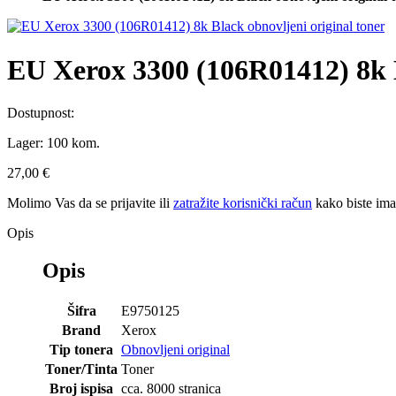
EU Xerox 3300 (106R01412) 8k B
Dostupnost:
Lager:
100 kom.
27,00 €
Molimo Vas da se
prijavite
ili
zatražite korisnički račun
kako biste im
Opis
Opis
Šifra
E9750125
Brand
Xerox
Tip tonera
Obnovljeni original
Toner/Tinta
Toner
Broj ispisa
cca. 8000 stranica