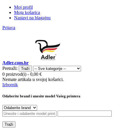
Moj profil
Moja košarica
Nastavi na blagajnu
Prijava
Adler.com.hr
Pretraži:
Traži
0 proizvod(i)
-
0,00 €
Nemate artikala u svojoj košarici.
Izbornik
Odaberite brand i unesite model Vašeg printera
Traži