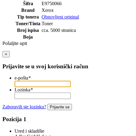
Šifra
E9750066
Brand
Xerox
Tip tonera
Obnovljeni original
Toner/Tinta
Toner
Broj ispisa
cca. 5000 stranica
Boja
Pošaljite upit
×
Prijavite se u svoj korisnički račun
e-pošta
*
Lozinka
*
Zaboravili ste lozinku?
Prijavite se
Pozicija 1
Ured i skladište