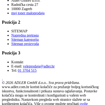
Adler GmbH d.o.o.
Radnička cesta 27
10000 Zagreb
moj toner maloprodaja
Pozicija 2
SITEMAP
Napredna pretraga
Sitemap kategorija
Sitemap proizvoda
Pozicija 3
Kontakt
E-mail:
veleprodaja@adler.hr
Tel:
01 3704 515
©
2026
ADLER GmbH d.o.o.. Sva prava pridržana.
www.adler.com.hr koristi kolačiće za pružanje boljeg korisničkog
iskustva, funkcionalnosti i prikaza sustava oglašavanja. Postavke
kolačića mogu se kontrolirati i konfigurirati u vašem web
pregledniku. Nastavkom pregleda web stranice slažete se sa
korištenjem kolačića. Više o ovome možete pročitati
ovdje