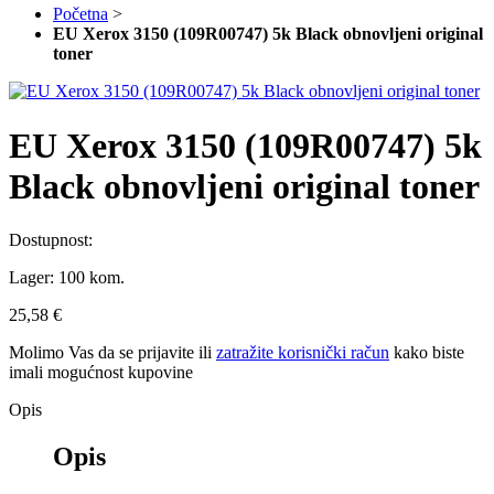
Početna
>
EU Xerox 3150 (109R00747) 5k Black obnovljeni original
toner
EU Xerox 3150 (109R00747) 5k
Black obnovljeni original toner
Dostupnost:
Lager:
100 kom.
25,58 €
Molimo Vas da se
prijavite
ili
zatražite korisnički račun
kako biste
imali mogućnost kupovine
Opis
Opis