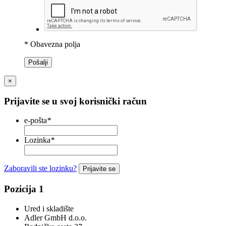
* Obavezna polja
Pošalji
×
Prijavite se u svoj korisnički račun
e-pošta
*
Lozinka
*
Zaboravili ste lozinku?
Prijavite se
Pozicija 1
Ured i skladište
Adler GmbH d.o.o.