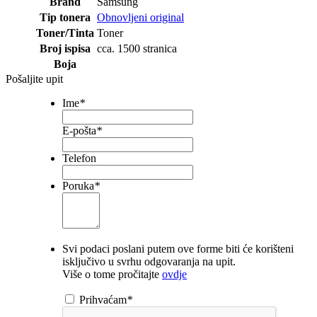
Brand
Samsung
Tip tonera
Obnovljeni original
Toner/Tinta
Toner
Broj ispisa
cca. 1500 stranica
Boja
Pošaljite upit
Ime
*
E-pošta
*
Telefon
Poruka
*
Svi podaci poslani putem ove forme biti će korišteni
isključivo u svrhu odgovaranja na upit.
Više o tome pročitajte
ovdje
Prihvaćam
*