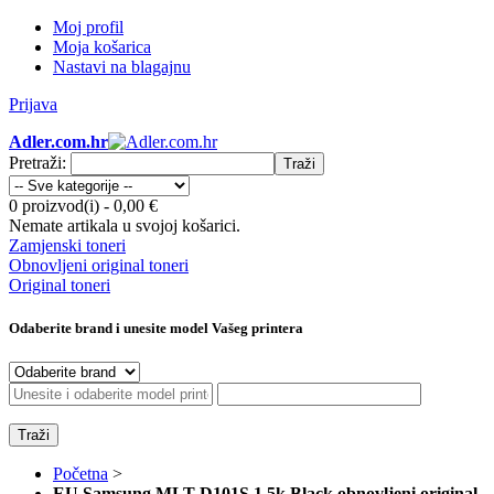
Moj profil
Moja košarica
Nastavi na blagajnu
Prijava
Adler.com.hr
Pretraži:
Traži
0 proizvod(i)
-
0,00 €
Nemate artikala u svojoj košarici.
Zamjenski toneri
Obnovljeni original toneri
Original toneri
Odaberite brand i unesite model Vašeg printera
Traži
Početna
>
EU Samsung MLT-D101S 1,5k Black obnovljeni original