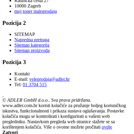
Radnička cesta 27
10000 Zagreb
moj toner maloprodaja
Pozicija 2
SITEMAP
Napredna pretraga
Sitemap kategorija
Sitemap proizvoda
Pozicija 3
Kontakt
E-mail:
veleprodaja@adler.hr
Tel:
01 3704 515
©
ADLER GmbH d.o.o.. Sva prava pridržana.
www.adler.com.hr koristi kolačiće za pružanje boljeg korisničkog
iskustva, funkcionalnosti i prikaza sustava oglašavanja. Postavke
kolačića mogu se kontrolirati i konfigurirati u vašem web
pregledniku. Nastavkom pregleda web stranice slažete se sa
korištenjem kolačića. Više o ovome možete pročitati
ovdje
Zatvori