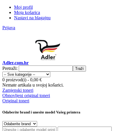
Moj profil
Moja košarica
Nastavi na blagajnu
Prijava
Adler.com.hr
Pretraži:
Traži
0 proizvod(i)
-
0,00 €
Nemate artikala u svojoj košarici.
Zamjenski toneri
Obnovljeni original toneri
Original toneri
Odaberite brand i unesite model Vašeg printera