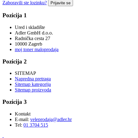
Zaboravili ste lozinku?
Prijavite se
Pozicija 1
Ured i skladište
Adler GmbH d.o.o.
Radnička cesta 27
10000 Zagreb
moj toner maloprodaja
Pozicija 2
SITEMAP
Napredna pretraga
Sitemap kategorija
Sitemap proizvoda
Pozicija 3
Kontakt
E-mail:
veleprodaja@adler.hr
Tel:
01 3704 515