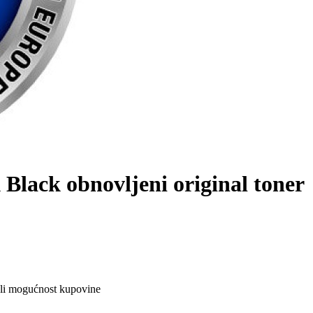
lack obnovljeni original toner
ali mogućnost kupovine