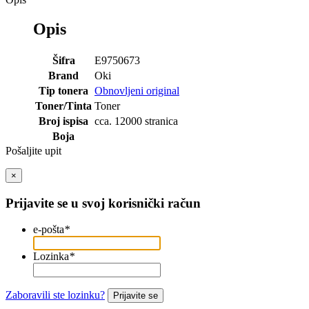
Opis
Šifra
E9750673
Brand
Oki
Tip tonera
Obnovljeni original
Toner/Tinta
Toner
Broj ispisa
cca. 12000 stranica
Boja
Pošaljite upit
×
Prijavite se u svoj korisnički račun
e-pošta
*
Lozinka
*
Zaboravili ste lozinku?
Prijavite se