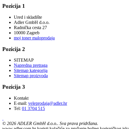
Pozicija 1
Ured i skladište
Adler GmbH d.o.o.
Radnička cesta 27
10000 Zagreb
moj toner maloprodaja
Pozicija 2
SITEMAP
Napredna pretraga
Sitemap kategorija
Sitemap proizvoda
Pozicija 3
Kontakt
E-mail:
veleprodaja@adler.hr
Tel:
01 3704 515
©
2026
ADLER GmbH d.o.o.. Sva prava pridržana.
www.adler.com.hr koristi kolačiće za pružanje boljeg korisničkog isku