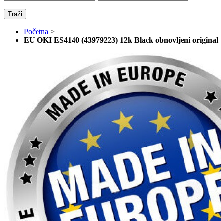
Traži
Početna
>
EU OKI ES4140 (43979223) 12k Black obnovljeni original 