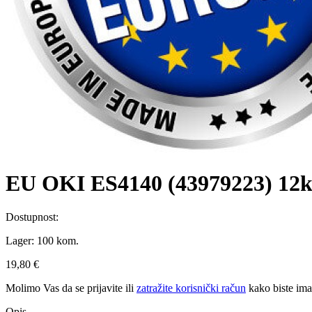
EU OKI ES4140 (43979223) 12k B
Dostupnost:
Lager:
100 kom.
19,80 €
Molimo Vas da se
prijavite
ili
zatražite korisnički račun
kako biste im
Opis