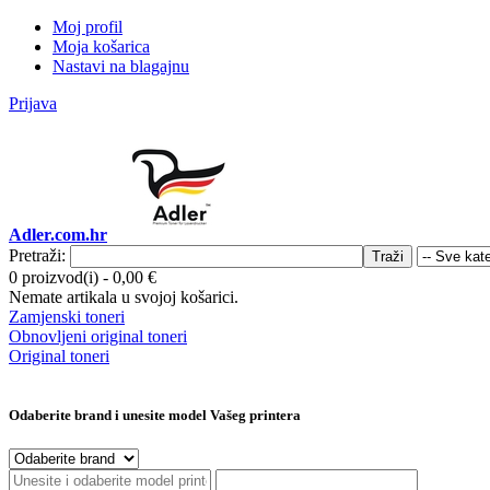
Moj profil
Moja košarica
Nastavi na blagajnu
Prijava
Adler.com.hr
Pretraži:
Traži
0 proizvod(i)
-
0,00 €
Nemate artikala u svojoj košarici.
Zamjenski toneri
Obnovljeni original toneri
Original toneri
Odaberite brand i unesite model Vašeg printera