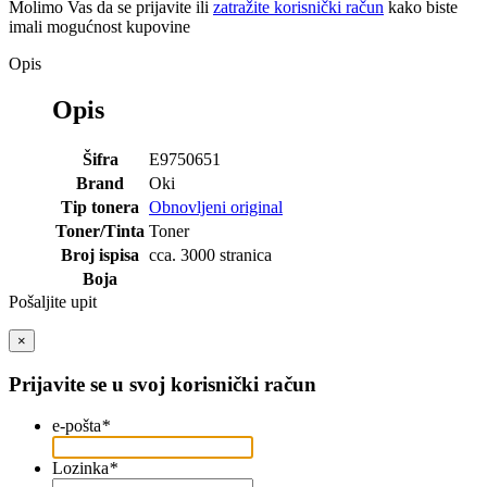
Molimo Vas da se
prijavite
ili
zatražite korisnički račun
kako biste
imali mogućnost kupovine
Opis
Opis
Šifra
E9750651
Brand
Oki
Tip tonera
Obnovljeni original
Toner/Tinta
Toner
Broj ispisa
cca. 3000 stranica
Boja
Pošaljite upit
×
Prijavite se u svoj korisnički račun
e-pošta
*
Lozinka
*