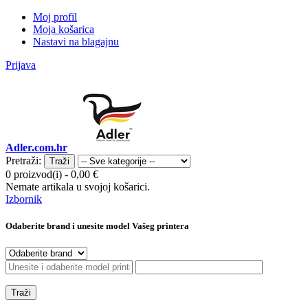
Moj profil
Moja košarica
Nastavi na blagajnu
Prijava
Adler.com.hr
Pretraži:
Traži
0 proizvod(i)
-
0,00 €
Nemate artikala u svojoj košarici.
Izbornik
Odaberite brand i unesite model Vašeg printera
Traži