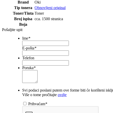
Brand
Oki
Tip tonera
Obnovljeni original
Toner/Tinta
Toner
Broj ispisa
cca. 1500 stranica
Boja
Pošaljite upit
Ime
*
E-pošta
*
Telefon
Poruka
*
Svi podaci poslani putem ove forme biti će korišteni iskl
Više o tome pročitajte
ovdje
Prihvaćam
*