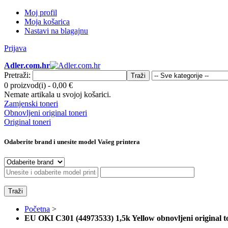
Moj profil
Moja košarica
Nastavi na blagajnu
Prijava
Adler.com.hr
Pretraži:
Traži
0 proizvod(i)
-
0,00 €
Nemate artikala u svojoj košarici.
Zamjenski toneri
Obnovljeni original toneri
Original toneri
Odaberite brand i unesite model Vašeg printera
Traži
Početna
>
EU OKI C301 (44973533) 1,5k Yellow obnovljeni original t