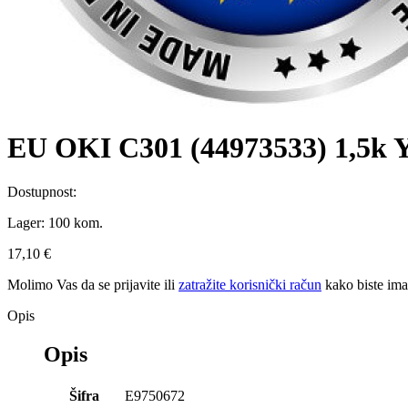
EU OKI C301 (44973533) 1,5k Ye
Dostupnost:
Lager:
100 kom.
17,10 €
Molimo Vas da se
prijavite
ili
zatražite korisnički račun
kako biste im
Opis
Opis
Šifra
E9750672