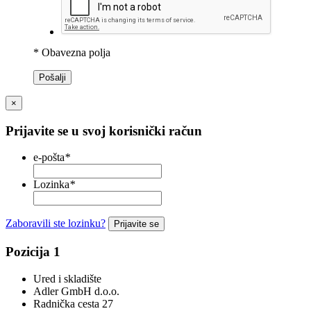
* Obavezna polja
Pošalji
×
Prijavite se u svoj korisnički račun
e-pošta
*
Lozinka
*
Zaboravili ste lozinku?
Prijavite se
Pozicija 1
Ured i skladište
Adler GmbH d.o.o.
Radnička cesta 27