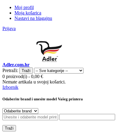
Moj profil
Moja košarica
Nastavi na blagajnu
Prijava
Adler.com.hr
Pretraži:
Traži
0 proizvod(i)
-
0,00 €
Nemate artikala u svojoj košarici.
Izbornik
Odaberite brand i unesite model Vašeg printera
Traži