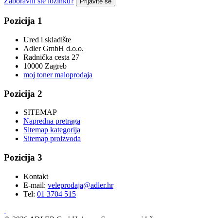
Zaboravili ste lozinku?
Prijavite se
Pozicija 1
Ured i skladište
Adler GmbH d.o.o.
Radnička cesta 27
10000 Zagreb
moj toner maloprodaja
Pozicija 2
SITEMAP
Napredna pretraga
Sitemap kategorija
Sitemap proizvoda
Pozicija 3
Kontakt
E-mail:
veleprodaja@adler.hr
Tel:
01 3704 515