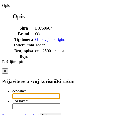
Opis
Opis
Šifra
E9750667
Brand
Oki
Tip tonera
Obnovljeni original
Toner/Tinta
Toner
Broj ispisa
cca. 2500 stranica
Boja
Pošaljite upit
×
Prijavite se u svoj korisnički račun
e-pošta
*
Lozinka
*