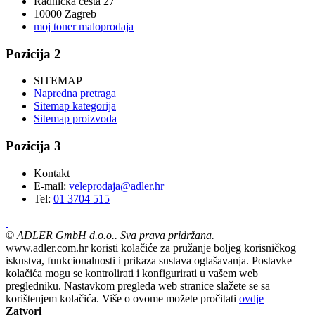
Radnička cesta 27
10000 Zagreb
moj toner maloprodaja
Pozicija 2
SITEMAP
Napredna pretraga
Sitemap kategorija
Sitemap proizvoda
Pozicija 3
Kontakt
E-mail:
veleprodaja@adler.hr
Tel:
01 3704 515
©
ADLER GmbH d.o.o.. Sva prava pridržana.
www.adler.com.hr koristi kolačiće za pružanje boljeg korisničkog
iskustva, funkcionalnosti i prikaza sustava oglašavanja. Postavke
kolačića mogu se kontrolirati i konfigurirati u vašem web
pregledniku. Nastavkom pregleda web stranice slažete se sa
korištenjem kolačića. Više o ovome možete pročitati
ovdje
Zatvori