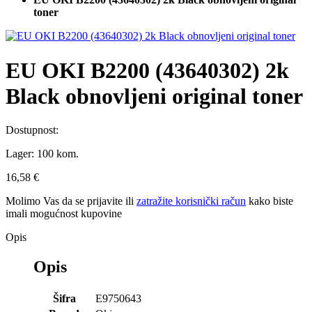
toner
EU OKI B2200 (43640302) 2k
Black obnovljeni original toner
Dostupnost:
Lager:
100 kom.
16,58 €
Molimo Vas da se
prijavite
ili
zatražite korisnički račun
kako biste
imali mogućnost kupovine
Opis
Opis
Šifra
E9750643