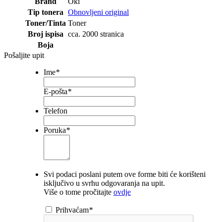
Brand
Oki
Tip tonera
Obnovljeni original
Toner/Tinta
Toner
Broj ispisa
cca. 2000 stranica
Boja
Pošaljite upit
Ime
*
E-pošta
*
Telefon
Poruka
*
Svi podaci poslani putem ove forme biti će korišteni
isključivo u svrhu odgovaranja na upit.
Više o tome pročitajte
ovdje
Prihvaćam
*