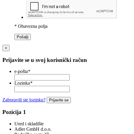
* Obavezna polja
Pošalji
×
Prijavite se u svoj korisnički račun
e-pošta
*
Lozinka
*
Zaboravili ste lozinku?
Prijavite se
Pozicija 1
Ured i skladište
Adler GmbH d.o.o.