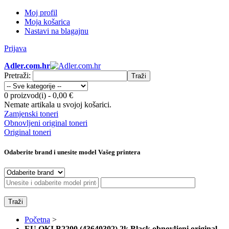
Moj profil
Moja košarica
Nastavi na blagajnu
Prijava
Adler.com.hr
Pretraži:
Traži
0 proizvod(i)
-
0,00 €
Nemate artikala u svojoj košarici.
Zamjenski toneri
Obnovljeni original toneri
Original toneri
Odaberite brand i unesite model Vašeg printera
Traži
Početna
>
EU OKI B2200 (43640302) 2k Black obnovljeni original