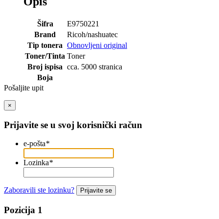
Opis
Šifra
E9750221
Brand
Ricoh/nashuatec
Tip tonera
Obnovljeni original
Toner/Tinta
Toner
Broj ispisa
cca. 5000 stranica
Boja
Pošaljite upit
×
Prijavite se u svoj korisnički račun
e-pošta
*
Lozinka
*
Zaboravili ste lozinku?
Prijavite se
Pozicija 1