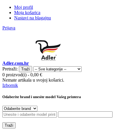
Moj profil
Moja košarica
Nastavi na blagajnu
Prijava
Adler.com.hr
Pretraži:
Traži
0 proizvod(i)
-
0,00 €
Nemate artikala u svojoj košarici.
Izbornik
Odaberite brand i unesite model Vašeg printera
Traži