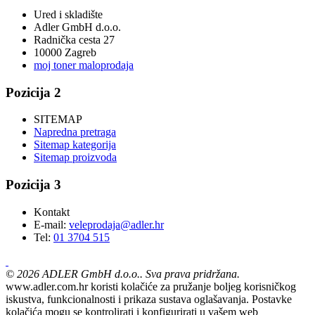
Ured i skladište
Adler GmbH d.o.o.
Radnička cesta 27
10000 Zagreb
moj toner maloprodaja
Pozicija 2
SITEMAP
Napredna pretraga
Sitemap kategorija
Sitemap proizvoda
Pozicija 3
Kontakt
E-mail:
veleprodaja@adler.hr
Tel:
01 3704 515
©
2026
ADLER GmbH d.o.o.. Sva prava pridržana.
www.adler.com.hr koristi kolačiće za pružanje boljeg korisničkog
iskustva, funkcionalnosti i prikaza sustava oglašavanja. Postavke
kolačića mogu se kontrolirati i konfigurirati u vašem web