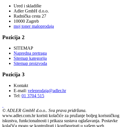
Ured i skladište
Adler GmbH d.o.o.
Radnička cesta 27
10000 Zagreb
moj toner maloprodaja
Pozicija 2
SITEMAP
Napredna pretraga
Sitemap kategorija
Sitemap proizvoda
Pozicija 3
Kontakt
E-mail:
veleprodaja@adler.hr
Tel:
01 3704 515
©
ADLER GmbH d.o.o.. Sva prava pridržana.
www.adler.com.hr koristi kolačiće za pružanje boljeg korisničkog
iskustva, funkcionalnosti i prikaza sustava oglašavanja. Postavke
kolačića mogu se kontrolirati i konfigurirati u vašem web