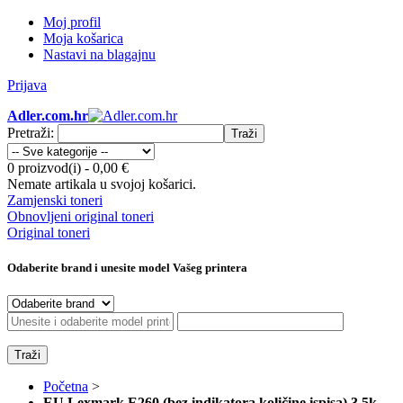
Moj profil
Moja košarica
Nastavi na blagajnu
Prijava
Adler.com.hr
Pretraži:
Traži
0 proizvod(i)
-
0,00 €
Nemate artikala u svojoj košarici.
Zamjenski toneri
Obnovljeni original toneri
Original toneri
Odaberite brand i unesite model Vašeg printera
Traži
Početna
>
EU Lexmark E260 (bez indikatora količine ispisa) 3,5k