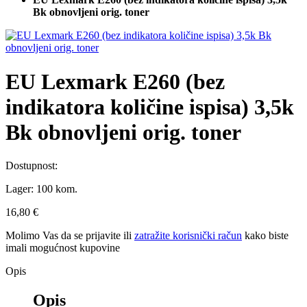
Bk obnovljeni orig. toner
EU Lexmark E260 (bez
indikatora količine ispisa) 3,5k
Bk obnovljeni orig. toner
Dostupnost:
Lager:
100 kom.
16,80 €
Molimo Vas da se
prijavite
ili
zatražite korisnički račun
kako biste
imali mogućnost kupovine
Opis
Opis