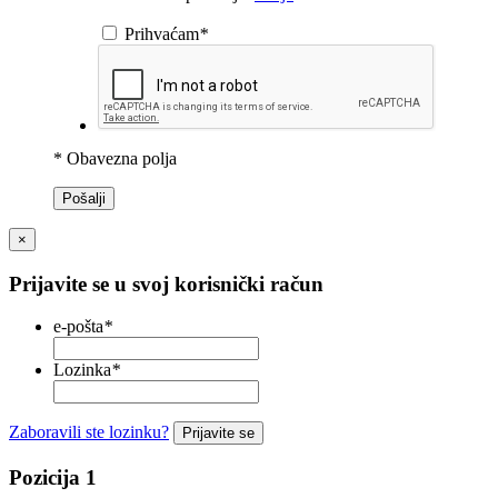
Prihvaćam
*
* Obavezna polja
Pošalji
×
Prijavite se u svoj korisnički račun
e-pošta
*
Lozinka
*
Zaboravili ste lozinku?
Prijavite se
Pozicija 1