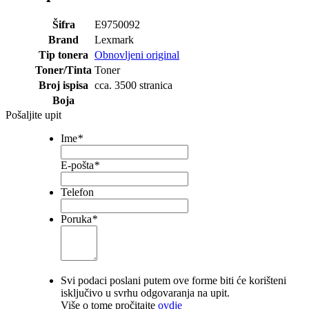
Šifra
E9750092
Brand
Lexmark
Tip tonera
Obnovljeni original
Toner/Tinta
Toner
Broj ispisa
cca. 3500 stranica
Boja
Pošaljite upit
Ime
*
E-pošta
*
Telefon
Poruka
*
Svi podaci poslani putem ove forme biti će korišteni
isključivo u svrhu odgovaranja na upit.
Više o tome pročitajte
ovdje