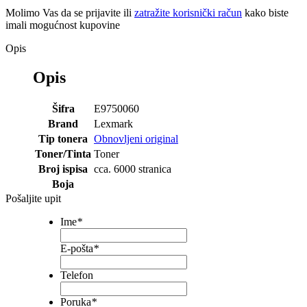
Molimo Vas da se
prijavite
ili
zatražite korisnički račun
kako biste
imali mogućnost kupovine
Opis
Opis
Šifra
E9750060
Brand
Lexmark
Tip tonera
Obnovljeni original
Toner/Tinta
Toner
Broj ispisa
cca. 6000 stranica
Boja
Pošaljite upit
Ime
*
E-pošta
*
Telefon
Poruka
*