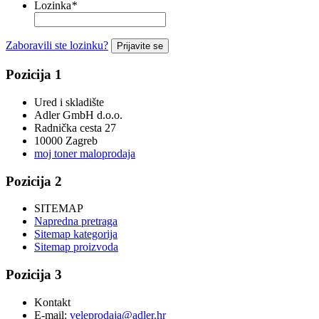
Lozinka
*
Zaboravili ste lozinku?
Prijavite se
Pozicija 1
Ured i skladište
Adler GmbH d.o.o.
Radnička cesta 27
10000 Zagreb
moj toner maloprodaja
Pozicija 2
SITEMAP
Napredna pretraga
Sitemap kategorija
Sitemap proizvoda
Pozicija 3
Kontakt
E-mail:
veleprodaja@adler.hr