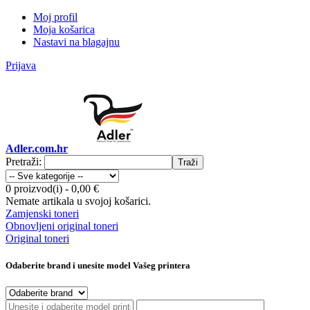
Moj profil
Moja košarica
Nastavi na blagajnu
Prijava
Adler.com.hr
Pretraži:
Traži
0 proizvod(i)
-
0,00 €
Nemate artikala u svojoj košarici.
Zamjenski toneri
Obnovljeni original toneri
Original toneri
Odaberite brand i unesite model Vašeg printera