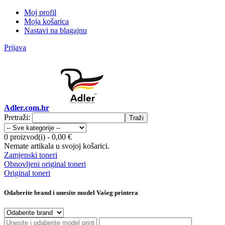
Moj profil
Moja košarica
Nastavi na blagajnu
Prijava
Adler.com.hr
Pretraži:
Traži
0 proizvod(i)
-
0,00 €
Nemate artikala u svojoj košarici.
Zamjenski toneri
Obnovljeni original toneri
Original toneri
Odaberite brand i unesite model Vašeg printera