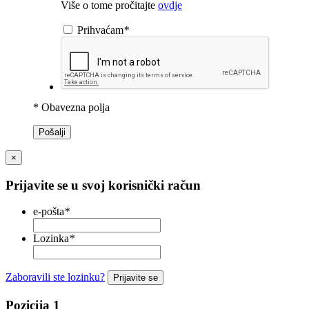
Više o tome pročitajte
ovdje
Prihvaćam
*
* Obavezna polja
Pošalji
×
Prijavite se u svoj korisnički račun
e-pošta
*
Lozinka
*
Zaboravili ste lozinku?
Prijavite se
Pozicija 1