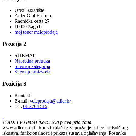
Ured i skladište
Adler GmbH d.o.o.
Radnička cesta 27
10000 Zagreb
moj toner maloprodaja
Pozicija 2
SITEMAP
Napredna pretraga
Sitemap kategorija
Sitemap proizvoda
Pozicija 3
Kontakt
E-mail:
veleprodaja@adler.hr
Tel:
01 3704 515
©
ADLER GmbH d.o.o.. Sva prava pridržana.
www.adler.com.hr koristi kolačiće za pružanje boljeg korisničkog
iskustva, funkcionalnosti i prikaza sustava oglašavanja. Postavke