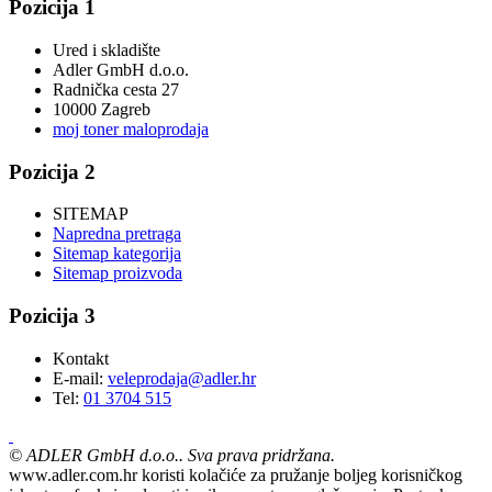
Pozicija 1
Ured i skladište
Adler GmbH d.o.o.
Radnička cesta 27
10000 Zagreb
moj toner maloprodaja
Pozicija 2
SITEMAP
Napredna pretraga
Sitemap kategorija
Sitemap proizvoda
Pozicija 3
Kontakt
E-mail:
veleprodaja@adler.hr
Tel:
01 3704 515
©
ADLER GmbH d.o.o.. Sva prava pridržana.
www.adler.com.hr koristi kolačiće za pružanje boljeg korisničkog