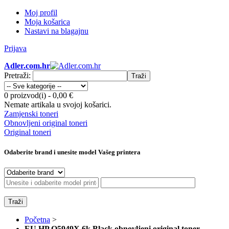
Moj profil
Moja košarica
Nastavi na blagajnu
Prijava
Adler.com.hr
Pretraži:
Traži
0 proizvod(i)
-
0,00 €
Nemate artikala u svojoj košarici.
Zamjenski toneri
Obnovljeni original toneri
Original toneri
Odaberite brand i unesite model Vašeg printera
Traži
Početna
>
EU HP Q5949X 6k Black obnovljeni original toner