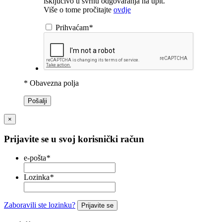
isključivo u svrhu odgovaranja na upit.
Više o tome pročitajte
ovdje
Prihvaćam
*
* Obavezna polja
Pošalji
×
Prijavite se u svoj korisnički račun
e-pošta
*
Lozinka
*
Zaboravili ste lozinku?
Prijavite se