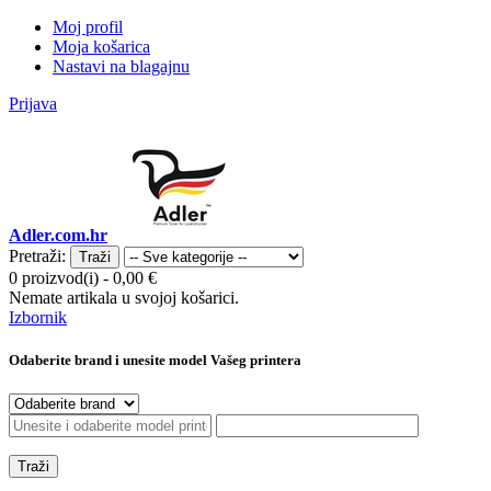
Moj profil
Moja košarica
Nastavi na blagajnu
Prijava
Adler.com.hr
Pretraži:
Traži
0 proizvod(i)
-
0,00 €
Nemate artikala u svojoj košarici.
Izbornik
Odaberite brand i unesite model Vašeg printera
Traži