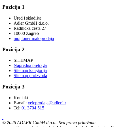
Pozicija 1
Ured i skladište
Adler GmbH d.o.o.
Radnička cesta 27
10000 Zagreb
moj toner maloprodaja
Pozicija 2
SITEMAP
Napredna pretraga
Sitemap kategorija
Sitemap proizvoda
Pozicija 3
Kontakt
E-mail:
veleprodaja@adler.hr
Tel:
01 3704 515
©
2026
ADLER GmbH d.o.o.. Sva prava pridržana.