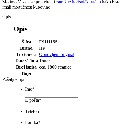
Molimo Vas da se
prijavite
ili
zatražite korisnički račun
kako biste
imali mogućnost kupovine
Opis
Opis
Šifra
E9111166
Brand
HP
Tip tonera
Obnovljeni original
Toner/Tinta
Toner
Broj ispisa
cca. 1800 stranica
Boja
Pošaljite upit
Ime
*
E-pošta
*
Telefon
Poruka
*