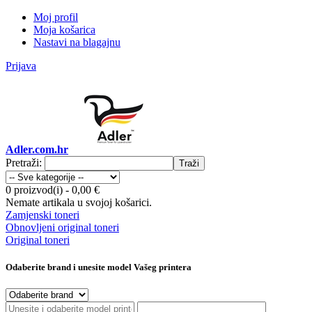
Moj profil
Moja košarica
Nastavi na blagajnu
Prijava
Adler.com.hr
Pretraži:
Traži
0 proizvod(i)
-
0,00 €
Nemate artikala u svojoj košarici.
Zamjenski toneri
Obnovljeni original toneri
Original toneri
Odaberite brand i unesite model Vašeg printera