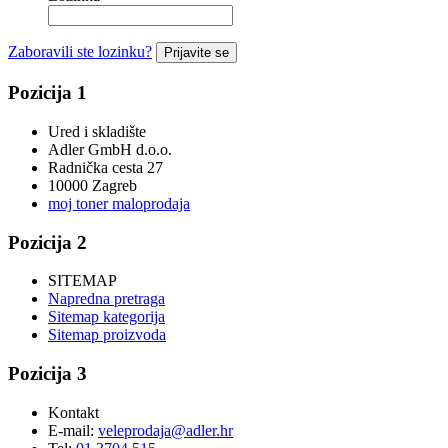
Zaboravili ste lozinku?
Prijavite se
Pozicija 1
Ured i skladište
Adler GmbH d.o.o.
Radnička cesta 27
10000 Zagreb
moj toner maloprodaja
Pozicija 2
SITEMAP
Napredna pretraga
Sitemap kategorija
Sitemap proizvoda
Pozicija 3
Kontakt
E-mail:
veleprodaja@adler.hr