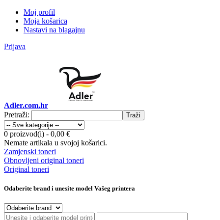
Moj profil
Moja košarica
Nastavi na blagajnu
Prijava
Adler.com.hr
Pretraži:
Traži
0 proizvod(i)
-
0,00 €
Nemate artikala u svojoj košarici.
Zamjenski toneri
Obnovljeni original toneri
Original toneri
Odaberite brand i unesite model Vašeg printera