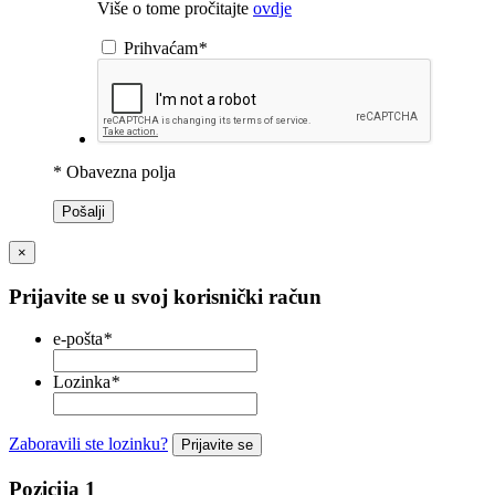
Više o tome pročitajte
ovdje
Prihvaćam
*
* Obavezna polja
Pošalji
×
Prijavite se u svoj korisnički račun
e-pošta
*
Lozinka
*
Zaboravili ste lozinku?
Prijavite se
Pozicija 1