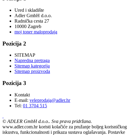
Ured i skladište
Adler GmbH d.o.o.
Radnička cesta 27
10000 Zagreb
moj toner maloprodaja
Pozicija 2
SITEMAP
Napredna pretraga
Sitemap kategorija
Sitemap proizvoda
Pozicija 3
Kontakt
E-mail:
veleprodaja@adler.hr
Tel:
01 3704 515
©
ADLER GmbH d.o.o.. Sva prava pridržana.
www.adler.com.hr koristi kolačiće za pružanje boljeg korisničkog
iskustva, funkcionalnosti i prikaza sustava oglašavanja. Postavke