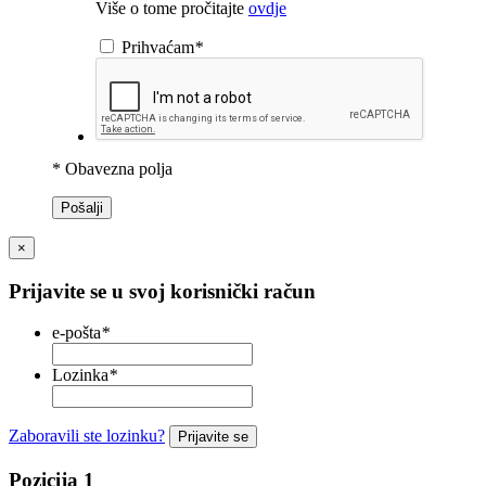
Više o tome pročitajte
ovdje
Prihvaćam
*
* Obavezna polja
Pošalji
×
Prijavite se u svoj korisnički račun
e-pošta
*
Lozinka
*
Zaboravili ste lozinku?
Prijavite se
Pozicija 1