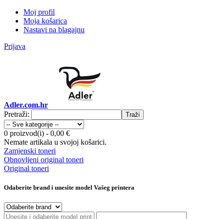
Moj profil
Moja košarica
Nastavi na blagajnu
Prijava
Adler.com.hr
Pretraži:
Traži
0 proizvod(i)
-
0,00 €
Nemate artikala u svojoj košarici.
Zamjenski toneri
Obnovljeni original toneri
Original toneri
Odaberite brand i unesite model Vašeg printera