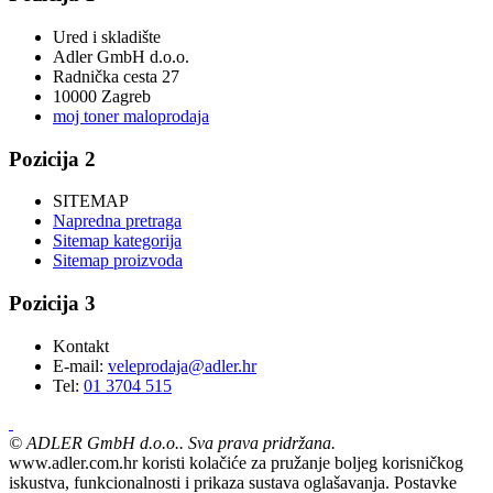
Ured i skladište
Adler GmbH d.o.o.
Radnička cesta 27
10000 Zagreb
moj toner maloprodaja
Pozicija 2
SITEMAP
Napredna pretraga
Sitemap kategorija
Sitemap proizvoda
Pozicija 3
Kontakt
E-mail:
veleprodaja@adler.hr
Tel:
01 3704 515
©
ADLER GmbH d.o.o.. Sva prava pridržana.
www.adler.com.hr koristi kolačiće za pružanje boljeg korisničkog
iskustva, funkcionalnosti i prikaza sustava oglašavanja. Postavke