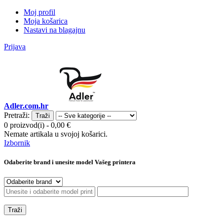
Moj profil
Moja košarica
Nastavi na blagajnu
Prijava
Adler.com.hr
Pretraži:
Traži
0 proizvod(i)
-
0,00 €
Nemate artikala u svojoj košarici.
Izbornik
Odaberite brand i unesite model Vašeg printera
Traži