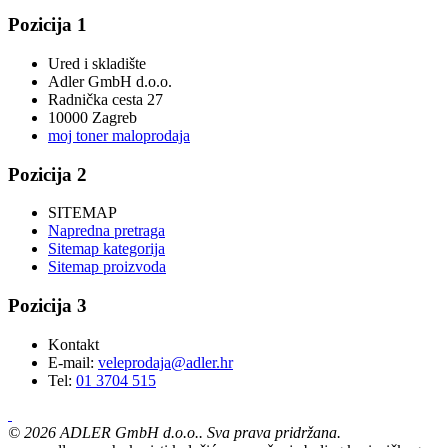
Pozicija 1
Ured i skladište
Adler GmbH d.o.o.
Radnička cesta 27
10000 Zagreb
moj toner maloprodaja
Pozicija 2
SITEMAP
Napredna pretraga
Sitemap kategorija
Sitemap proizvoda
Pozicija 3
Kontakt
E-mail:
veleprodaja@adler.hr
Tel:
01 3704 515
©
2026
ADLER GmbH d.o.o.. Sva prava pridržana.