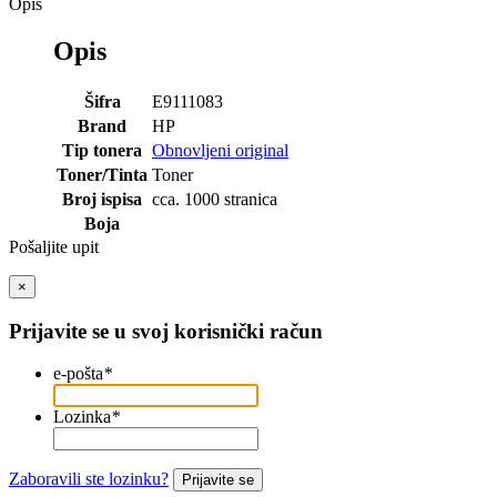
Opis
Opis
Šifra
E9111083
Brand
HP
Tip tonera
Obnovljeni original
Toner/Tinta
Toner
Broj ispisa
cca. 1000 stranica
Boja
Pošaljite upit
×
Prijavite se u svoj korisnički račun
e-pošta
*
Lozinka
*
Zaboravili ste lozinku?
Prijavite se