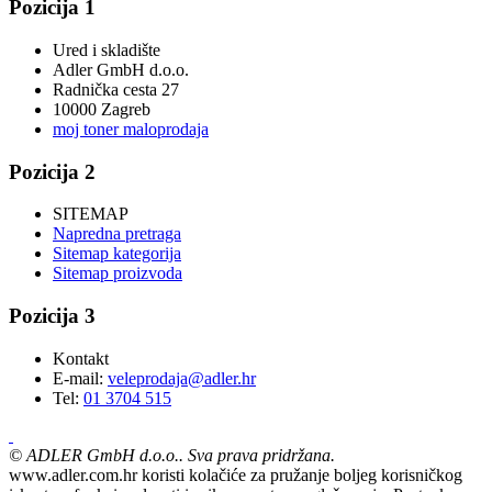
Pozicija 1
Ured i skladište
Adler GmbH d.o.o.
Radnička cesta 27
10000 Zagreb
moj toner maloprodaja
Pozicija 2
SITEMAP
Napredna pretraga
Sitemap kategorija
Sitemap proizvoda
Pozicija 3
Kontakt
E-mail:
veleprodaja@adler.hr
Tel:
01 3704 515
©
ADLER GmbH d.o.o.. Sva prava pridržana.
www.adler.com.hr koristi kolačiće za pružanje boljeg korisničkog