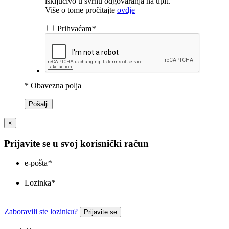
isključivo u svrhu odgovaranja na upit.
Više o tome pročitajte
ovdje
Prihvaćam
*
* Obavezna polja
Pošalji
×
Prijavite se u svoj korisnički račun
e-pošta
*
Lozinka
*
Zaboravili ste lozinku?
Prijavite se