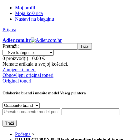
Moj profil
Moja košarica
Nastavi na blagajnu
Prijava
Adler.com.hr
Pretraži:
Traži
0 proizvod(i)
-
0,00 €
Nemate artikala u svojoj košarici.
Zamjenski toneri
Obnovljeni original toneri
Original toneri
Odaberite brand i unesite model Vašeg printera
Traži
Početna
>
EU HP CE255A 6k Black obnovljeni original toner